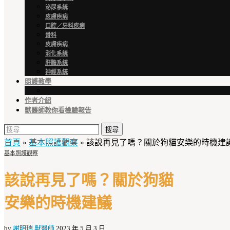
泌尿系統
皮膚疾病
口腔／牙科疾病
骨科
皮膚疾病
消化系統
肝膽系統
神經系統
照護教學
作者介紹
獸醫師教你看檢驗報告
搜尋
首頁
»
基本照護觀察
»
該說再見了嗎？關於狗貓安樂的時機建
基本照護觀察
該說再見了嗎？關於狗貓
安樂的時機建議
by
謝明瑞 獸醫師
2023 年 5 月 3 日