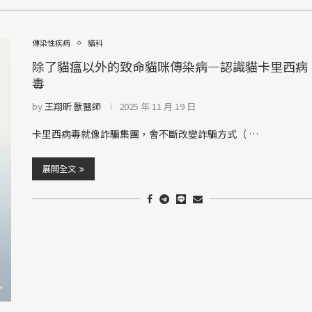
傳染性疾病
貓科
除了貓瘟以外的致命貓咪傳染病—認識貓卡里西病
毒
by
王翔昕 獸醫師
2025 年 11 月 19 日
卡里西病毒就像詐騙集團，會不斷改變詐騙方式（ …
展開全文