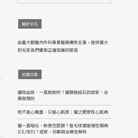
關於米花
由臺大獸醫內外科專業醫療團隊主筆，提供廣大
的毛家長們獲取正確知識的管道
近期文章
貓咪血尿、一直跑廁所？貓膀胱結石的症狀、治
療與預防
牠不是心機重，只是心肌厚：貓之肥厚性心肌病
貓一直嘔吐、軟便怎麼辦？是毛球還是慢性腸病
(CE/IBD)？症狀、診斷與治療全解析