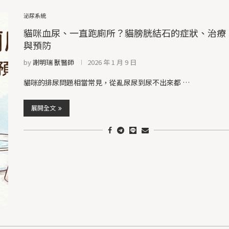
泌尿系統
貓咪血尿、一直跑廁所？貓膀胱結石的症狀、治療
與預防
by
謝明瑞 獸醫師
2026 年 1 月 9 日
貓咪的排尿問題相當常見，從亂尿尿到尿不出來都 …
展開全文