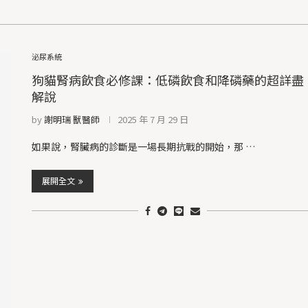
泌尿系統
狗貓腎病飲食必修課：低磷飲食和降磷藥的超詳盡
解說
by
謝明瑞 獸醫師
2025 年 7 月 29 日
如果說，腎臟病的診斷是一場長期抗戰的開始，那 …
展開全文