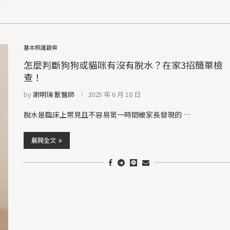
基本照護觀察
怎麼判斷狗狗或貓咪有沒有脫水？在家3招簡單檢
查！
by
謝明瑞 獸醫師
2025 年 6 月 18 日
脫水是臨床上常見且不容易第一時間被家長發現的 …
展開全文