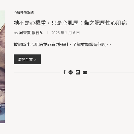
心臟呼吸系統
牠不是心機重，只是心肌厚：貓之肥厚性心肌病
by
周秉賢 獸醫師
2026 年 1 月 6 日
被診斷出心肌病並非宣判死刑，了解並認識這個疾 …
展開全文