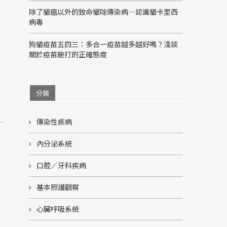
除了貓瘟以外的致命貓咪傳染病—認識貓卡里西
病毒
狗貓疫苗五四三：多合一疫苗越多越好嗎？淺談
關於疫苗施打的正確態度
分類
傳染性疾病
內分泌系統
口腔／牙科疾病
基本照護觀察
心臟呼吸系統