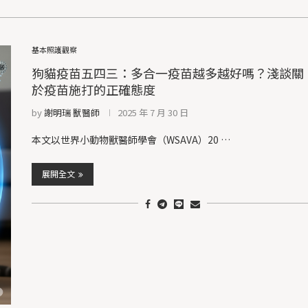
基本照護觀察
狗貓疫苗五四三：多合一疫苗越多越好嗎？淺談關
於疫苗施打的正確態度
by
謝明瑞 獸醫師
2025 年 7 月 30 日
本文以世界小動物獸醫師學會（WSAVA）20 …
展開全文