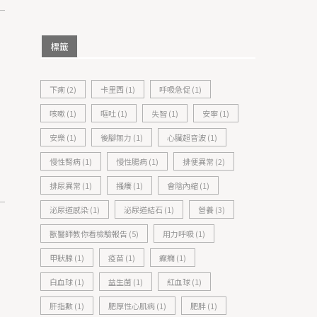
標籤
下痢
(2)
卡里西
(1)
呼吸急促
(1)
咳嗽
(1)
嘔吐
(1)
失智
(1)
安寧
(1)
安樂
(1)
後腳無力
(1)
心臟超音波
(1)
慢性腎病
(1)
慢性腸病
(1)
排便異常
(2)
排尿異常
(1)
搔癢
(1)
會陰內縮
(1)
泌尿道感染
(1)
泌尿道結石
(1)
營養
(3)
獸醫師教你看檢驗報告
(5)
用力呼吸
(1)
甲狀腺
(1)
疫苗
(1)
癲癇
(1)
白血球
(1)
益生菌
(1)
紅血球
(1)
肝指數
(1)
肥厚性心肌病
(1)
肥胖
(1)