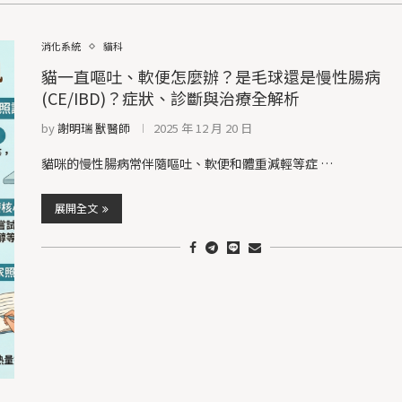
消化系統
貓科
貓一直嘔吐、軟便怎麼辦？是毛球還是慢性腸病
(CE/IBD)？症狀、診斷與治療全解析
by
謝明瑞 獸醫師
2025 年 12 月 20 日
貓咪的慢性腸病常伴隨嘔吐、軟便和體重減輕等症 …
展開全文