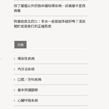
除了貓瘟以外的致命貓咪傳染病—認識貓卡里西
病毒
狗貓疫苗五四三：多合一疫苗越多越好嗎？淺談
關於疫苗施打的正確態度
分類
傳染性疾病
內分泌系統
口腔／牙科疾病
基本照護觀察
心臟呼吸系統