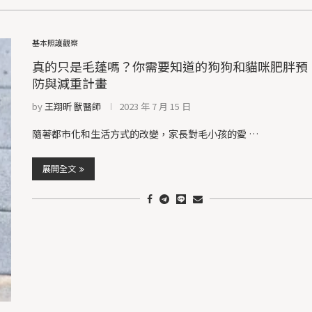
基本照護觀察
真的只是毛蓬嗎？你需要知道的狗狗和貓咪肥胖預
防與減重計畫
by
王翔昕 獸醫師
2023 年 7 月 15 日
隨著都市化和生活方式的改變，家長對毛小孩的愛 …
展開全文