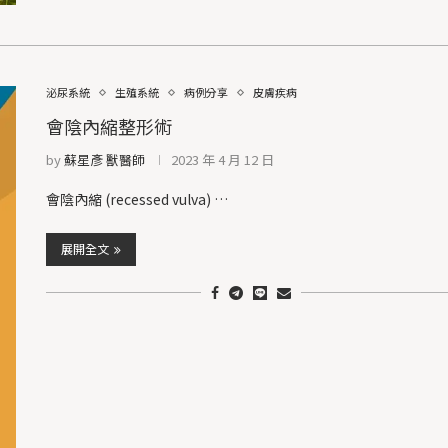
泌尿系統
生殖系統
病例分享
皮膚疾病
會陰內縮整形術
by
蘇星彥 獸醫師
2023 年 4 月 12 日
會陰內縮 (recessed vulva) …
展開全文