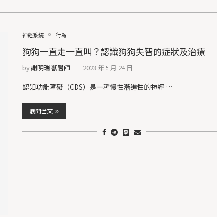
神經系統
行為
狗狗一直走一直叫？認識狗狗失智的症狀及治療
by
謝明瑞 獸醫師
2023 年 5 月 24 日
認知功能障礙（CDS）是一種慢性漸進性的神經 …
展開全文