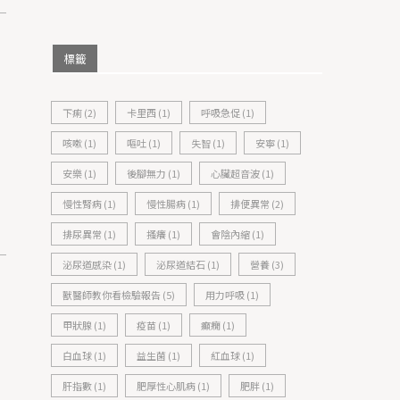
標籤
下痢
(2)
卡里西
(1)
呼吸急促
(1)
咳嗽
(1)
嘔吐
(1)
失智
(1)
安寧
(1)
安樂
(1)
後腳無力
(1)
心臟超音波
(1)
慢性腎病
(1)
慢性腸病
(1)
排便異常
(2)
排尿異常
(1)
搔癢
(1)
會陰內縮
(1)
泌尿道感染
(1)
泌尿道結石
(1)
營養
(3)
獸醫師教你看檢驗報告
(5)
用力呼吸
(1)
甲狀腺
(1)
疫苗
(1)
癲癇
(1)
白血球
(1)
益生菌
(1)
紅血球
(1)
肝指數
(1)
肥厚性心肌病
(1)
肥胖
(1)