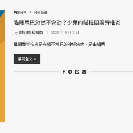
病例分享
神經系統
貓咪尾巴忽然不會動？少見的貓椎間盤脊椎炎
by
謝明瑞 獸醫師
2023 年 9 月 5 日
椎間盤脊椎炎是在貓不常見的神經疾病，是由細菌 …
展開全文