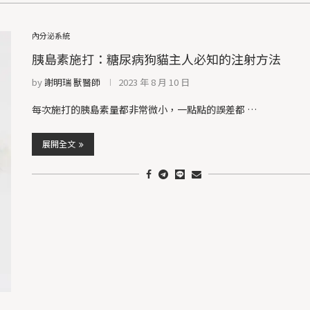
內分泌系統
胰島素施打：糖尿病狗貓主人必知的注射方法
by
謝明瑞 獸醫師
2023 年 8 月 10 日
每次施打的胰島素量都非常微小，一點點的誤差都 …
展開全文