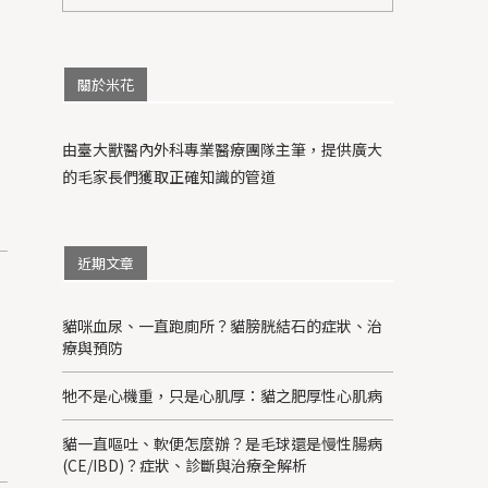
關於米花
由臺大獸醫內外科專業醫療團隊主筆，提供廣大
的毛家長們獲取正確知識的管道
近期文章
貓咪血尿、一直跑廁所？貓膀胱結石的症狀、治
療與預防
牠不是心機重，只是心肌厚：貓之肥厚性心肌病
貓一直嘔吐、軟便怎麼辦？是毛球還是慢性腸病
(CE/IBD)？症狀、診斷與治療全解析