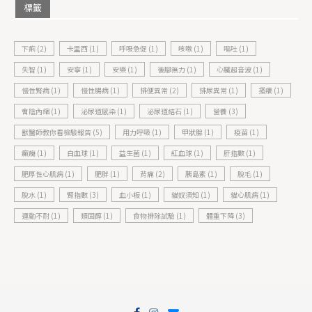
標籤
下痢
(2)
卡里西
(1)
呼吸急促
(1)
咳嗽
(1)
嘔吐
(1)
失智
(1)
安寧
(1)
安樂
(1)
後腳無力
(1)
心臟超音波
(1)
慢性腎病
(1)
慢性腸病
(1)
排便異常
(2)
排尿異常
(1)
搔癢
(1)
會陰內縮
(1)
泌尿道感染
(1)
泌尿道結石
(1)
營養
(3)
獸醫師教你看檢驗報告
(5)
用力呼吸
(1)
甲狀腺
(1)
疫苗
(1)
癲癇
(1)
白血球
(1)
益生菌
(1)
紅血球
(1)
肝指數
(1)
肥厚性心肌病
(1)
肥胖
(1)
背痛
(2)
胰島素
(1)
脫毛
(1)
脫水
(1)
腎指數
(3)
血小板
(1)
貓奴須知
(1)
貓心肌病
(1)
運動不耐
(1)
類固醇
(1)
食物排除試驗
(1)
體重下降
(3)