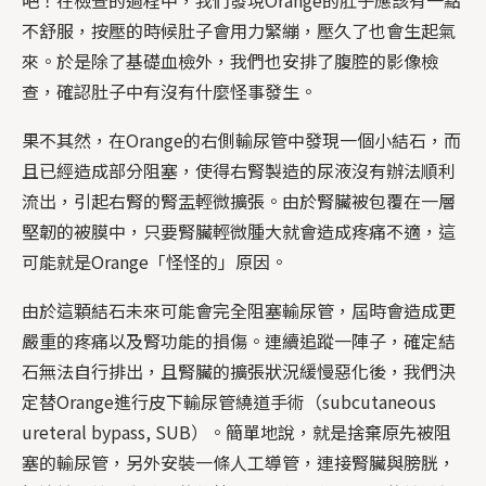
不舒服，按壓的時候肚子會用力緊繃，壓久了也會生起氣
來。於是除了基礎血檢外，我們也安排了腹腔的影像檢
查，確認肚子中有沒有什麼怪事發生。
果不其然，在Orange的右側輸尿管中發現一個小結石，而
且已經造成部分阻塞，使得右腎製造的尿液沒有辦法順利
流出，引起右腎的腎盂輕微擴張。由於腎臟被包覆在一層
堅韌的被膜中，只要腎臟輕微腫大就會造成疼痛不適，這
可能就是Orange「怪怪的」原因。
由於這顆結石未來可能會完全阻塞輸尿管，屆時會造成更
嚴重的疼痛以及腎功能的損傷。連續追蹤一陣子，確定結
石無法自行排出，且腎臟的擴張狀況緩慢惡化後，我們決
定替Orange進行皮下輸尿管繞道手術（subcutaneous
ureteral bypass, SUB）。簡單地說，就是捨棄原先被阻
塞的輸尿管，另外安裝一條人工導管，連接腎臟與膀胱，