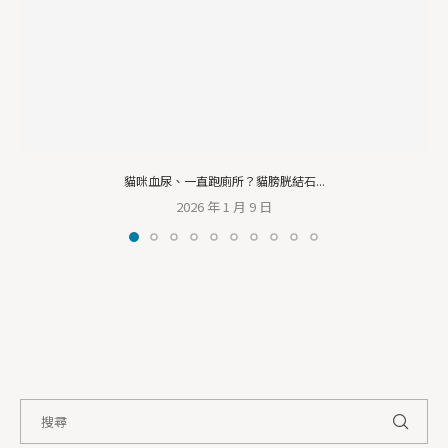
貓咪血尿、一直跑廁所？貓膀胱結石...
2026 年 1 月 9 日