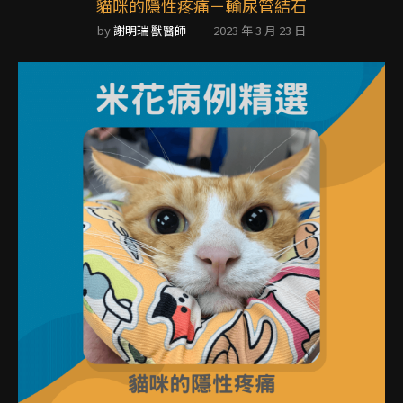
貓咪的隱性疼痛－輸尿管結石
by
謝明瑞 獸醫師
2023 年 3 月 23 日