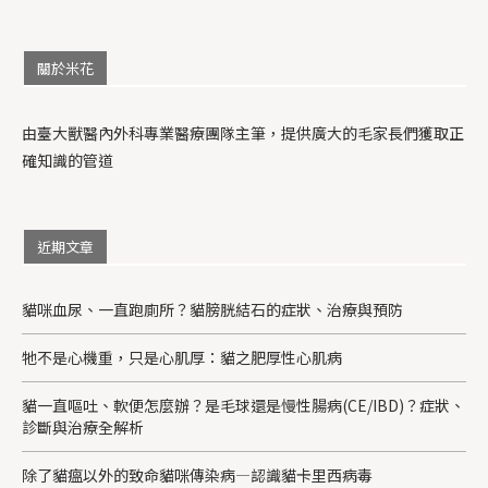
關於米花
由臺大獸醫內外科專業醫療團隊主筆，提供廣大的毛家長們獲取正
確知識的管道
近期文章
貓咪血尿、一直跑廁所？貓膀胱結石的症狀、治療與預防
牠不是心機重，只是心肌厚：貓之肥厚性心肌病
貓一直嘔吐、軟便怎麼辦？是毛球還是慢性腸病(CE/IBD)？症狀、
診斷與治療全解析
除了貓瘟以外的致命貓咪傳染病—認識貓卡里西病毒