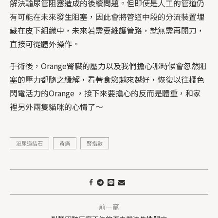
解決輸尿管阻塞造成的後續問題。但即使是人工的管道仍
有可能在未來發生阻塞，因此會將管道中段的分流裝置埋
藏在皮下組織中，未來若需要維護管路，就無需再開刀，
直接可從體外操作。
手術後，Orange腎臟的壓力以及我們擔心哪時候會忽然阻
塞的壓力都隨之緩解，看著食慾越來越好，恢復以往橘色
閃電活力的Orange ，接下來要擔心的反而是體重，和家
裡另外兩隻貓咪的心情了～
泌尿道結石
背痛
腎指數
前一篇