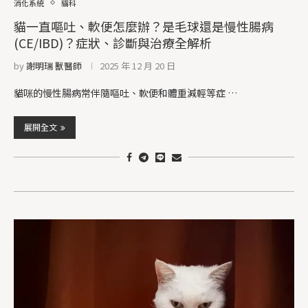
消化系統
貓科
貓一直嘔吐、軟便怎麼辦？是毛球還是慢性腸病
(CE/IBD)？症狀、診斷與治療全解析
by
謝明瑞 獸醫師
2025 年 12 月 20 日
貓咪的慢性腸病常伴隨嘔吐、軟便和體重減輕等症 …
展開全文