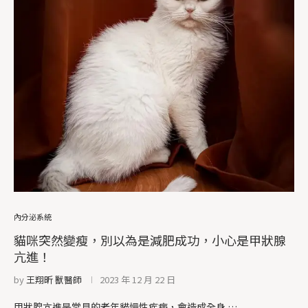
內分泌系統
貓咪突然變瘦，別以為是減肥成功，小心是甲狀腺
亢進！
by
王翔昕 獸醫師
2023 年 12 月 22 日
甲狀腺亢進是常見的老年貓慢性疾病，會造成全身 …