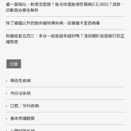
貓一直嘔吐、軟便怎麼辦？是毛球還是慢性腸病(CE/IBD)？症狀、
診斷與治療全解析
除了貓瘟以外的致命貓咪傳染病—認識貓卡里西病毒
狗貓疫苗五四三：多合一疫苗越多越好嗎？淺談關於疫苗施打的正
確態度
分類
傳染性疾病
內分泌系統
口腔／牙科疾病
基本照護觀察
心臟呼吸系統