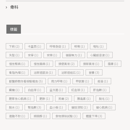
骨科
標籤
下痢
(2)
卡里西
(1)
呼吸急促
(1)
咳嗽
(1)
嘔吐
(1)
失智
(1)
安寧
(1)
安樂
(1)
後腳無力
(1)
心臟超音波
(1)
慢性腎病
(1)
慢性腸病
(1)
排便異常
(2)
排尿異常
(1)
搔癢
(1)
會陰內縮
(1)
泌尿道感染
(1)
泌尿道結石
(1)
營養
(3)
獸醫師教你看檢驗報告
(5)
用力呼吸
(1)
甲狀腺
(1)
疫苗
(1)
癲癇
(1)
白血球
(1)
益生菌
(1)
紅血球
(1)
肝指數
(1)
肥厚性心肌病
(1)
肥胖
(1)
背痛
(2)
胰島素
(1)
脫毛
(1)
脫水
(1)
腎指數
(3)
血小板
(1)
貓奴須知
(1)
貓心肌病
(1)
運動不耐
(1)
類固醇
(1)
食物排除試驗
(1)
體重下降
(3)